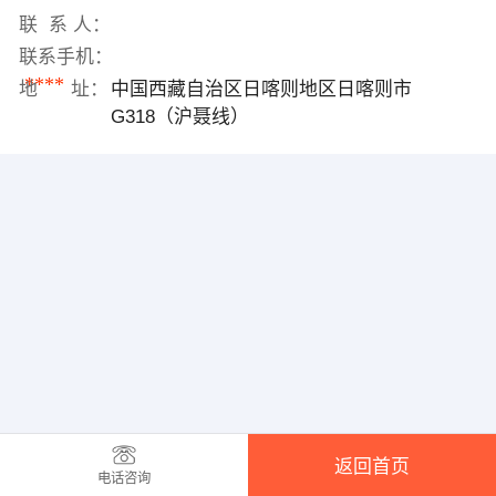
联 系 人：
联系手机：
****
地 址：
中国西藏自治区日喀则地区日喀则市
G318（沪聂线）
返回首页
电话咨询