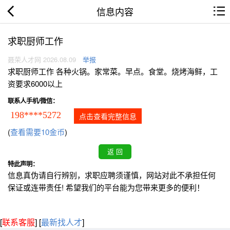
信息内容
求职厨师工作
聂荣人才网 2026.08.09
举报
求职厨师工作 各种火锅。家常菜。早点。食堂。烧烤海鲜，工
资要求6000以上
联系人手机/微信：
198****5272
点击查看完整信息
(
查看需要10金币
)
特此声明：
信息真伪请自行辨别，求职应聘须谨慎，网站对此不承担任何
保证或连带责任! 希望我们的平台能为您带来更多的便利！
[
联系客服
]
[
最新找人才
]