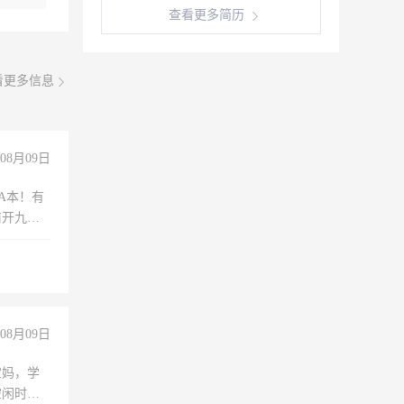
查看更多简历
看更多信息
08月09日
A本！有
前开九米
08月09日
宝妈，学
空闲时