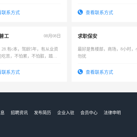
间，一单一结，一天二三十不
勤快的四五十，每天挣零花钱
看联系方式
查看联系方式
普工
08月08日
求职保安
28.有c本，驾龄5年，有从业资
最好是售楼部，商场，8小时，
能吃苦，不怕累，不怕脏，踏
勿扰
求稳定工作一份，保险不干
看联系方式
查看联系方式
信息
招聘资讯
发布简历
企业入驻
会员中心
法律申明
们