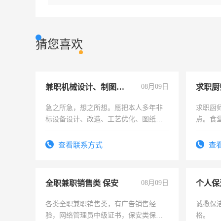
猜您喜欢
兼职机械设计、制图、设备改造
08月09日
求职厨
急之所急，想之所想。愿把本人多年非
求职厨
标设备设计、改造、工艺优化、图纸制
点。食堂
作和分解的经验与您分享。 真诚合作，
上
结识有识之士，共享未来。
查看联系方式
查
全职兼职销售类 保安
08月09日
个人保
各类全职兼职销售类，有广告销售经
诚揽保
验，网络管理员中级证书，保安类保安
格。