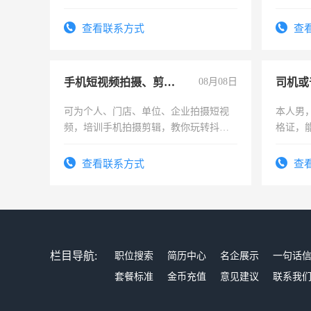
队长，形象岗或幼儿园保安，维修水电
有高低压电工证和十几年工作经验
查看联系方式
查
手机短视频拍摄、剪辑、抖音快手
08月08日
司机或
可为个人、门店、单位、企业拍摄短视
本人男，
频，培训手机拍摄剪辑，教你玩转抖音
格证，
可为个人、门店、单位、企业拍摄短视
实，需
频，培训手机拍摄剪辑，教你玩转抖
查看联系方式
查
音！你也可以成为拍摄达人！你也可以
成为拍摄达人！
栏目导航:
职位搜索
简历中心
名企展示
一句话
套餐标准
金币充值
意见建议
联系我