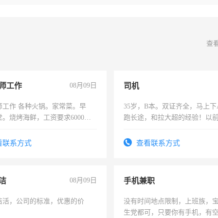
查
师工作
08月09日
司机
师工作 各种火锅。家常菜。早
35岁，B本。双证齐全，马上下
。烧烤海鲜，工资要求6000以
跑长途，和拉大超的经验！以
六，渣土车
看联系方式
查看联系方式
洁
08月09日
手机兼职
洁活，公司的标准，优惠的价
没有时间地点限制，上班族，
生党都可，只要你有手机，有