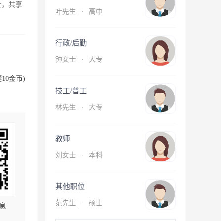
士，共享
叶先生
·
高中
行政/后勤
钟女士
·
大专
10金币)
技工/普工
林先生
·
大专
教师
刘女士
·
本科
其他职位
范先生
·
硕士
息